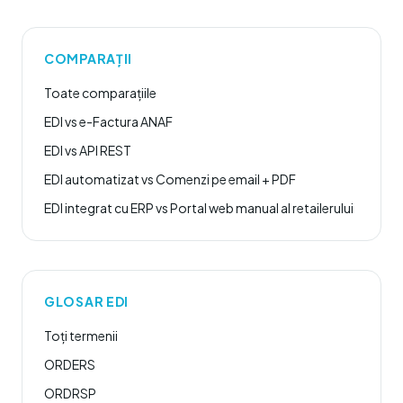
COMPARAȚII
Toate comparațiile
EDI vs e-Factura ANAF
EDI vs API REST
EDI automatizat vs Comenzi pe email + PDF
EDI integrat cu ERP vs Portal web manual al retailerului
GLOSAR EDI
Toți termenii
ORDERS
ORDRSP