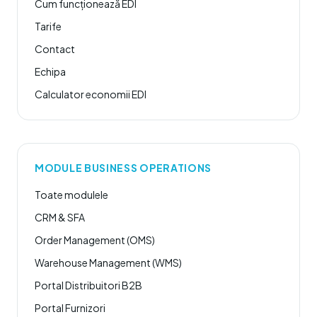
Cum funcționează EDI
Tarife
Contact
Echipa
Calculator economii EDI
MODULE BUSINESS OPERATIONS
Toate modulele
CRM & SFA
Order Management (OMS)
Warehouse Management (WMS)
Portal Distribuitori B2B
Portal Furnizori