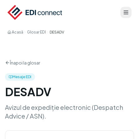
Acasă
Glosar EDI
DESADV
Înapoi la glosar
Mesaje EDI
DESADV
Avizul de expediție electronic (Despatch
Advice / ASN).