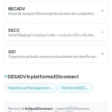
RECADV
Avizul de recepție (Receiving Advice) emis de cumpărător
după descărcare.
SSCC
Serial Shipping Container Code — cod unic GS1 cu 18 cifre
pentru unități logistice (palet, colet).
GS1
Organizația globală care emite standardele de identificare
(GTIN, GLN, SSCC).
DESADV
în platforma EDIconnect
Warehouse Management
→
Platformă EDI
→
Revizuit de
Echipa EDIconnect
— experți EDI & Business