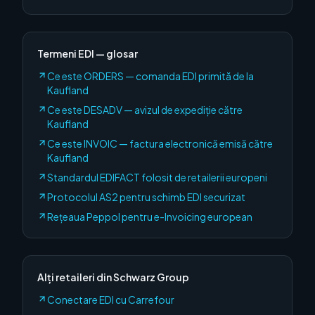
Termeni EDI — glosar
Ce este ORDERS — comanda EDI primită de la
Kaufland
Ce este DESADV — avizul de expediție către
Kaufland
Ce este INVOIC — factura electronică emisă către
Kaufland
Standardul EDIFACT folosit de retailerii europeni
Protocolul AS2 pentru schimb EDI securizat
Rețeaua Peppol pentru e-Invoicing european
Alți retaileri
din Schwarz Group
Conectare EDI cu
Carrefour