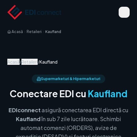
Acasă
Retaileri
Kaufland
Acasă
/
Retaileri
/
Kaufland
Supermarketuri & Hipermarketuri
Conectare EDI cu
Kaufland
EDIconnect
asigură conectarea EDI directă cu
Kaufland
în sub 7 zile lucrătoare. Schimbi
automat comenzi (ORDERS), avize de
expediție (DESADV) și facturi electronice