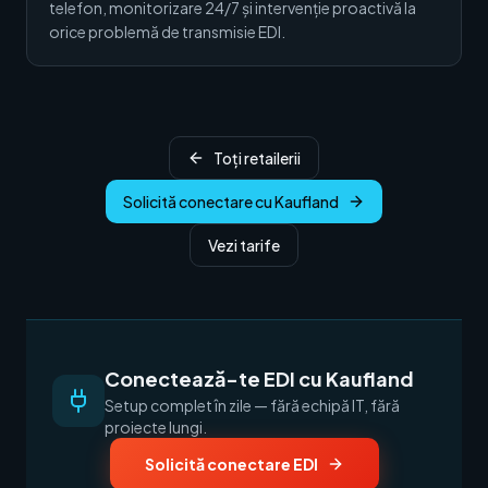
telefon, monitorizare 24/7 și intervenție proactivă la
orice problemă de transmisie EDI.
Toți retailerii
Solicită conectare cu Kaufland
Vezi tarife
Conectează-te EDI cu Kaufland
Setup complet în zile — fără echipă IT, fără
proiecte lungi.
Solicită conectare EDI