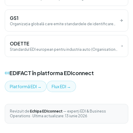
GS1
Organizația globală care emite standardele de identificare
(GTIN, GLN, SSCC).
ODETTE
Standardul EDI european pentru industria auto (Organisation
for Data Exchange by Tele Transmission in Europe).
EDIFACT
în platforma EDIconnect
Platformă EDI
→
Flux EDI
→
Revizuit de
Echipa EDIconnect
— experți EDI & Business
Operations · Ultima actualizare: 13 iunie 2026