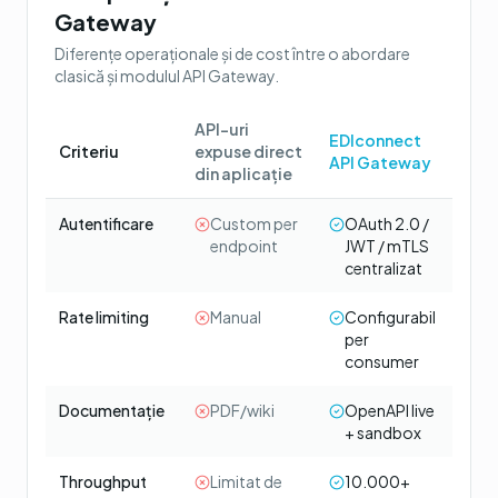
Gateway
Diferențe operaționale și de cost între o abordare
clasică și modulul
API Gateway
.
API-uri
EDIconnect
Criteriu
expuse direct
API Gateway
din aplicație
Autentificare
Custom per
OAuth 2.0 /
endpoint
JWT / mTLS
centralizat
Rate limiting
Manual
Configurabil
per
consumer
Documentație
PDF/wiki
OpenAPI live
+ sandbox
Throughput
Limitat de
10.000+