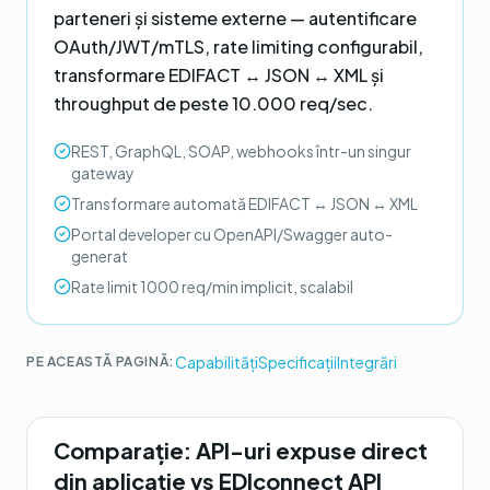
parteneri și sisteme externe — autentificare
OAuth/JWT/mTLS, rate limiting configurabil,
transformare EDIFACT ↔ JSON ↔ XML și
throughput de peste 10.000 req/sec.
REST, GraphQL, SOAP, webhooks într-un singur
gateway
Transformare automată EDIFACT ↔ JSON ↔ XML
Portal developer cu OpenAPI/Swagger auto-
generat
Rate limit 1000 req/min implicit, scalabil
Capabilități
Specificații
Integrări
PE ACEASTĂ PAGINĂ:
Comparație:
API-uri expuse direct
din aplicație
vs
EDIconnect API