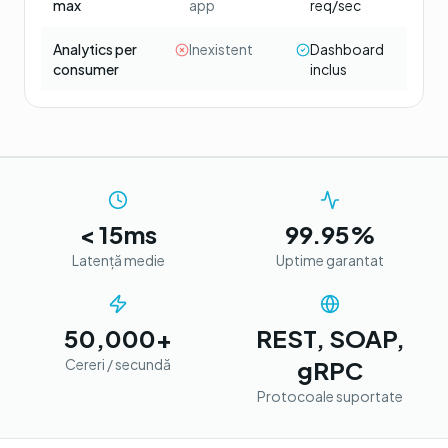
max
app
req/sec
Analytics per
Inexistent
Dashboard
consumer
inclus
< 15ms
99.95%
Latență medie
Uptime garantat
50,000+
REST, SOAP,
Cereri / secundă
gRPC
Protocoale suportate