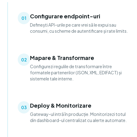
Configurare endpoint-uri
01
Definești API-urile pe care vrei să le expui sau
consumi, cu scheme de autentificare și rate limits.
Mapare & Transformare
02
Configurezi regulile de transformare între
formatele partenerilor (JSON, XML, EDIFACT) și
sistemele tale interne.
Deploy & Monitorizare
03
Gateway-ul intră în producție. Monitorizezi totul
din dashboard-ul centralizat cu alerte automate.