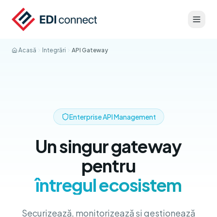
Acasă
Integrări
API Gateway
Enterprise API Management
Un singur gateway
pentru
întregul ecosistem
Securizează, monitorizează și gestionează