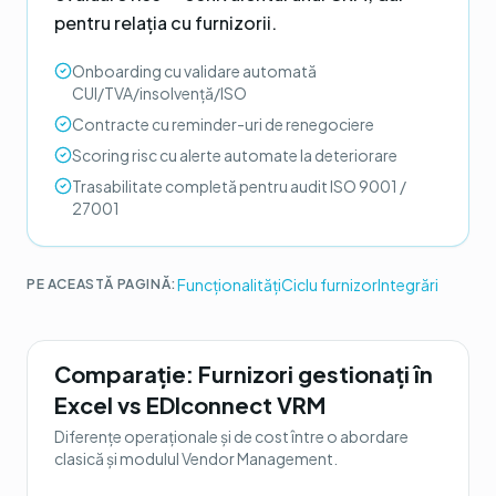
pentru relația cu furnizorii.
Onboarding cu validare automată
CUI/TVA/insolvență/ISO
Contracte cu reminder-uri de renegociere
Scoring risc cu alerte automate la deteriorare
Trasabilitate completă pentru audit ISO 9001 /
27001
Funcționalități
Ciclu furnizor
Integrări
PE ACEASTĂ PAGINĂ:
Comparație:
Furnizori gestionați în
Excel
vs
EDIconnect VRM
Diferențe operaționale și de cost între o abordare
clasică și modulul
Vendor Management
.