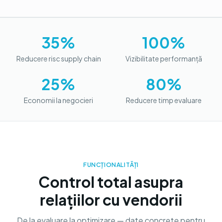
35%
100%
Reducere risc supply chain
Vizibilitate performanță
25%
80%
Economii la negocieri
Reducere timp evaluare
FUNCȚIONALITĂȚI
Control total asupra
relațiilor cu vendorii
De la evaluare la optimizare — date concrete pentru