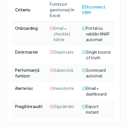
Furnizori
EDIconnect
Criteriu
gestionați în
VRM
Excel
Onboarding
Email +
Portal cu
checklist
validări ANAF
hârtie
automat
Date master
Dispersate
Single source
of truth
Performanță
Subiectivă
Scorecard
furnizor
automat
Alerte risc
Inexistente
Email +
dashboard
Pregătire audit
Săptămâni
Export
instant