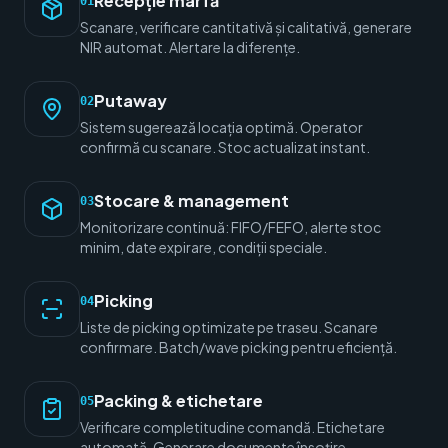
Recepție marfă
01
Scanare, verificare cantitativă și calitativă, generare
NIR automat. Alertare la diferențe.
Putaway
02
Sistem sugerează locația optimă. Operator
confirmă cu scanare. Stoc actualizat instant.
Stocare & management
03
Monitorizare continuă: FIFO/FEFO, alerte stoc
minim, date expirare, condiții speciale.
Picking
04
Liste de picking optimizate pe traseu. Scanare
confirmare. Batch/wave picking pentru eficiență.
Packing & etichetare
05
Verificare completitudine comandă. Etichetare
automată. Generare documente însoțire.