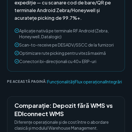
expediție — cu scanare cod de bare/QR pe
terminale Android Zebra/Honeywell și
acuratețe picking de 99.7%+.
Aplicație nativă pe terminale RF Android (Zebra,
Honeywell, Datalogic)
Scan-to-receive pe DESADV/SSCC de la furnizori
Optimizare rute picking pentru viteză maximă
Conectori bi-direcționali cu 40+ ERP-uri
Funcționalități
Flux operațional
Integrări
PE ACEASTĂ PAGINĂ:
Comparație:
Depozit fără WMS
vs
EDIconnect WMS
Diferențe operaționale și de cost între o abordare
clasică și modulul
Warehouse Management
.