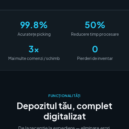
99.8%
50%
Acuratețe picking
Reducere timp procesare
3x
0
Mai multe comenzi / schimb
Pierderi de inventar
FUNCȚIONALITĂȚI
Depozitul tău, complet
digitalizat
De la recepție la expediere — eliminare erori,