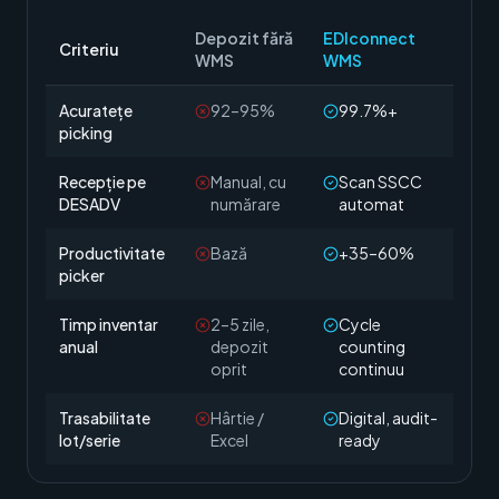
Depozit fără
EDIconnect
Criteriu
WMS
WMS
Acuratețe
92–95%
99.7%+
picking
Recepție pe
Manual, cu
Scan SSCC
DESADV
numărare
automat
Productivitate
Bază
+35–60%
picker
Timp inventar
2–5 zile,
Cycle
anual
depozit
counting
oprit
continuu
Trasabilitate
Hârtie /
Digital, audit-
lot/serie
Excel
ready