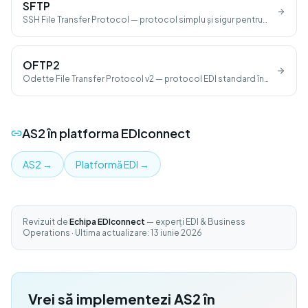
SFTP
SSH File Transfer Protocol — protocol simplu și sigur pentru
schimbul de fișiere EDI.
OFTP2
Odette File Transfer Protocol v2 — protocol EDI standard în
industria auto.
AS2
în platforma EDIconnect
AS2
→
Platformă EDI
→
Revizuit de
Echipa EDIconnect
— experți EDI & Business
Operations · Ultima actualizare: 13 iunie 2026
Vrei să implementezi AS2 în