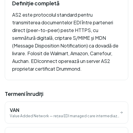
Definiție completă
AS2 este protocolul standard pentru
transmiterea documentelor EDI între parteneri
direct (peer-to-peer) peste HTTPS, cu
semnătură digitală, criptare S/MIME și MDN
(Message Disposition Notification) ca dovadă de
livrare. Folosit de Walmart, Amazon, Carrefour,
Auchan. EDIconnect operează un server AS2
proprietar certificat Drummond.
Termeni înrudiți
VAN
Value Added Network — rețea EDI managed care intermediază
schimbul între parteneri.