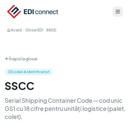
Acasă
Glosar EDI
SSCC
Înapoi la glosar
Coduri & Identificatori
SSCC
Serial Shipping Container Code — cod unic
GS1 cu 18 cifre pentru unități logistice (palet,
colet).