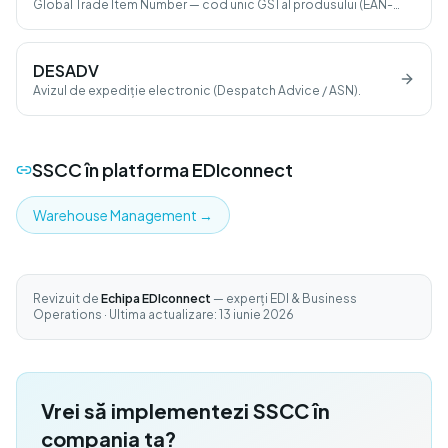
Global Trade Item Number — cod unic GS1 al produsului (EAN-
13, UPC, ITF-14).
DESADV
Avizul de expediție electronic (Despatch Advice / ASN).
SSCC
în platforma EDIconnect
Warehouse Management
→
Revizuit de
Echipa EDIconnect
— experți EDI & Business
Operations · Ultima actualizare: 13 iunie 2026
Vrei să implementezi SSCC în
compania ta?