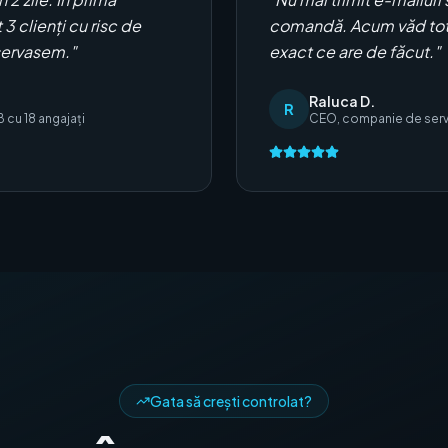
3 clienți cu risc de
comandă. Acum văd totu
bservasem.
"
exact ce are de făcut.
"
Raluca D.
R
 cu 18 angajați
CEO, companie de servic
Gata să crești controlat?