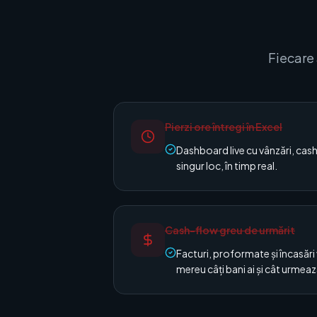
Fiecare 
Pierzi ore întregi în Excel
Dashboard live cu vânzări, cash
singur loc, în timp real.
Cash-flow greu de urmărit
Facturi, proformate și încasări v
mereu câți bani ai și cât urmează