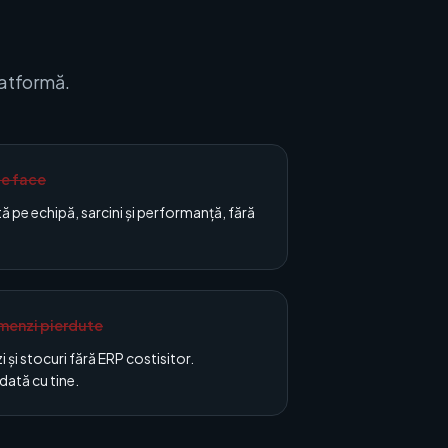
latformă.
 ce face
ă pe echipă, sarcini și performanță, fără
menzi pierdute
și stocuri fără ERP costisitor.
dată cu tine.