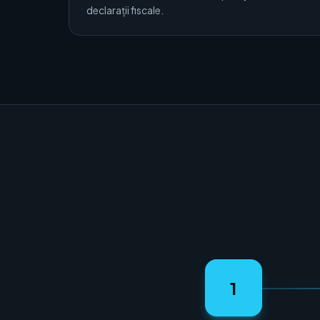
declarații fiscale.
1