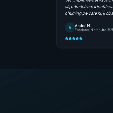
săptămână am identificat 
churning pe care nu îi o
Andrei M.
A
Fondator, distribuitor B2B