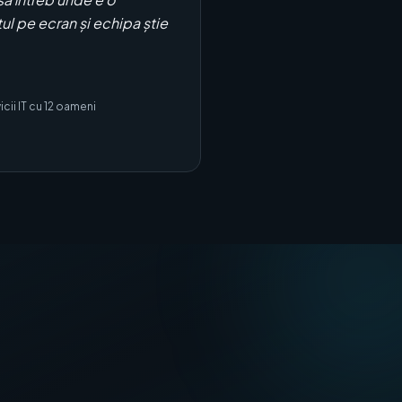
l pe ecran și echipa știe
ii IT cu 12 oameni