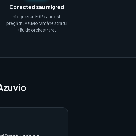
Conectezi sau migrezi
Integrezi un ERP când ești
pregătit. Azuvio rămâne stratul
tău de orchestrare.
Azuvio
să întreb unde e o