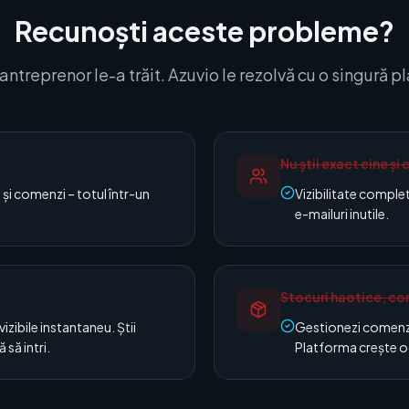
Recunoști aceste probleme?
antreprenor le-a trăit. Azuvio le rezolvă cu o singură p
Nu știi exact cine și
 și comenzi – totul într-un
Vizibilitate complet
e-mailuri inutile.
Stocuri haotice, co
izibile instantaneu. Știi
Gestionezi comenzi 
 să intri.
Platforma crește o