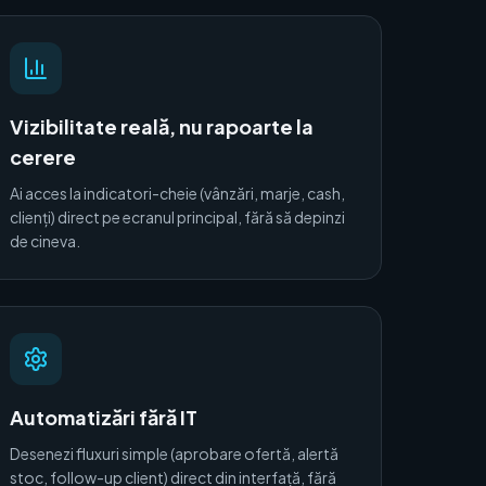
Vizibilitate reală, nu rapoarte la
cerere
Ai acces la indicatori-cheie (vânzări, marje, cash,
clienți) direct pe ecranul principal, fără să depinzi
de cineva.
Automatizări fără IT
Desenezi fluxuri simple (aprobare ofertă, alertă
stoc, follow-up client) direct din interfață, fără