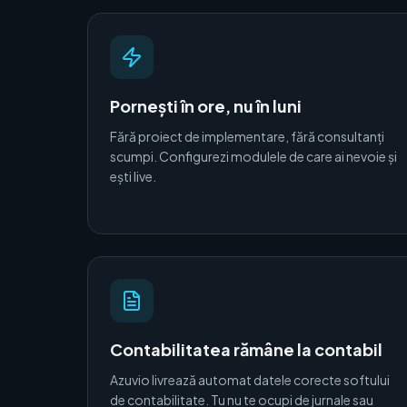
Pornești în ore, nu în luni
Fără proiect de implementare, fără consultanți
scumpi. Configurezi modulele de care ai nevoie și
ești live.
Contabilitatea rămâne la contabil
Azuvio livrează automat datele corecte softului
de contabilitate. Tu nu te ocupi de jurnale sau