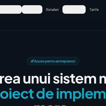
Produse
Soluții
Retaileri
Industrii
Tarife
Azuvio pentru antreprenori
rea unui sistem 
roiect de imple