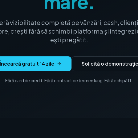
mare.
feră vizibilitate completă pe vânzări, cash, clienț
ore, crești fără să schimbi platforma și integrez
ești pregătit.
Încearcă gratuit 14 zile
Solicită o demonstrați
Fără card de credit. Fără contract pe termen lung. Fără echipă IT.