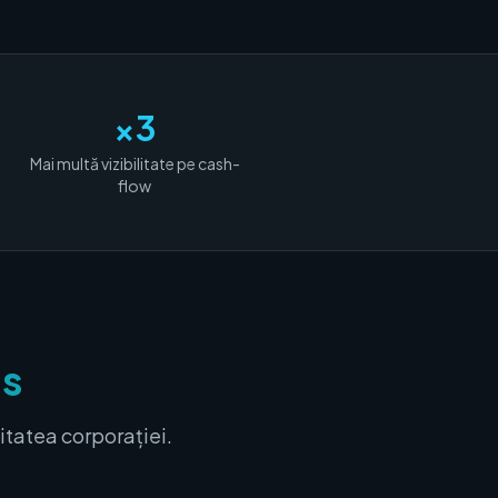
×3
Mai multă vizibilitate pe cash-
flow
us
itatea corporației.