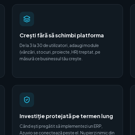
Crești fără să schimbi platforma
De la 3 la 30 de utilizatori, adaugi module
(vânzări, stocuri, proiecte, HR) treptat, pe
măsură ce businessul tău crește.
Investiție protejată pe termen lung
Când ești pregătit să implementezi un ERP,
Azuvio se conectează peste el. Nu pierzi nimic din