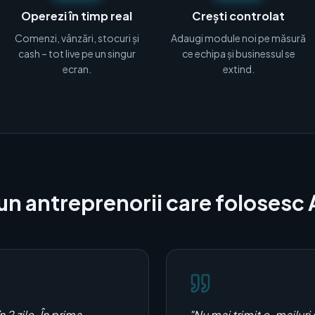
Operezi în timp real
Crești controlat
Comenzi, vânzări, stocuri și
Adaugi module noi pe măsură
cash – tot live pe un singur
ce echipa și businessul se
ecran.
extind.
un antreprenorii care folosesc 
2 zile. În prima
"
Nu mai trimit e-mailuri 