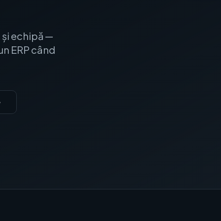
i și echipă —
i un ERP când
e