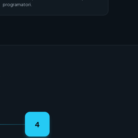
programatori.
o
4