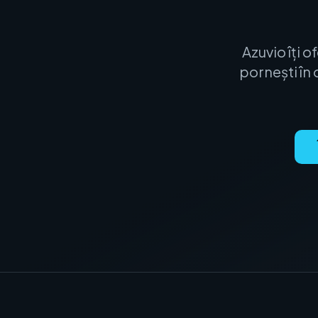
Azuvio îți o
pornești în 