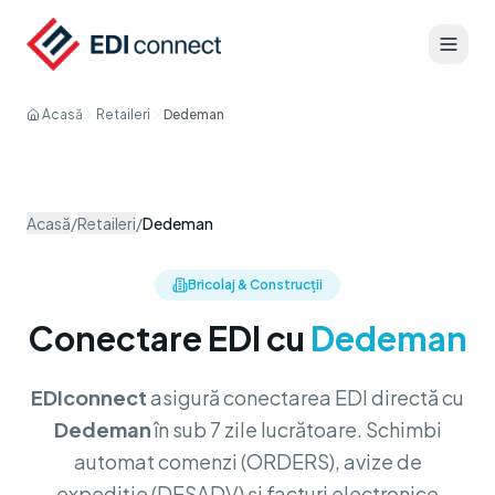
Acasă
Retaileri
Dedeman
Acasă
/
Retaileri
/
Dedeman
Bricolaj & Construcții
Conectare EDI cu
Dedeman
EDIconnect
asigură conectarea EDI directă cu
Dedeman
în sub 7 zile lucrătoare. Schimbi
automat comenzi (ORDERS), avize de
expediție (DESADV) și facturi electronice