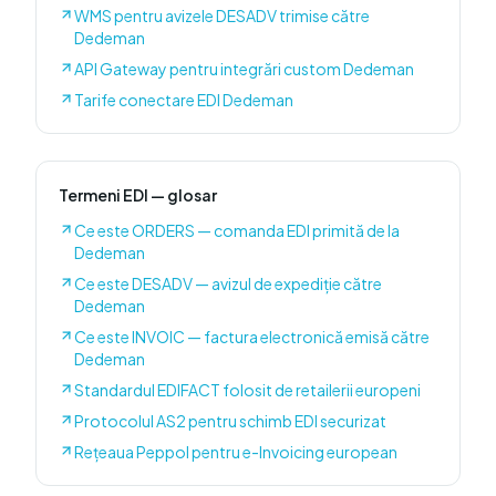
WMS pentru avizele DESADV trimise către
Dedeman
API Gateway pentru integrări custom Dedeman
Tarife conectare EDI Dedeman
Termeni EDI — glosar
Ce este ORDERS — comanda EDI primită de la
Dedeman
Ce este DESADV — avizul de expediție către
Dedeman
Ce este INVOIC — factura electronică emisă către
Dedeman
Standardul EDIFACT folosit de retailerii europeni
Protocolul AS2 pentru schimb EDI securizat
Rețeaua Peppol pentru e-Invoicing european