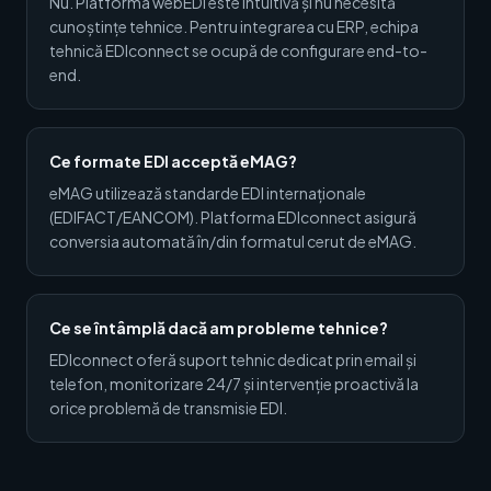
Nu. Platforma webEDI este intuitivă și nu necesită
cunoștințe tehnice. Pentru integrarea cu ERP, echipa
tehnică EDIconnect se ocupă de configurare end-to-
end.
Ce formate EDI acceptă eMAG?
eMAG utilizează standarde EDI internaționale
(EDIFACT/EANCOM). Platforma EDIconnect asigură
conversia automată în/din formatul cerut de eMAG.
Ce se întâmplă dacă am probleme tehnice?
EDIconnect oferă suport tehnic dedicat prin email și
telefon, monitorizare 24/7 și intervenție proactivă la
orice problemă de transmisie EDI.