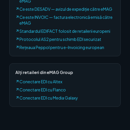
eMAG
Ce este DESADV — avizul de expediție către eMAG
Ce este INVOIC — factura electronică emisă către
eMAG
Standardul EDIFACT folosit de retailerii europeni
Protocolul AS2 pentru schimb EDI securizat
Rețeaua Peppol pentru e-Invoicing european
Alți retaileri
din eMAG Group
Conectare EDI cu
Altex
Conectare EDI cu
Flanco
Conectare EDI cu
Media Galaxy