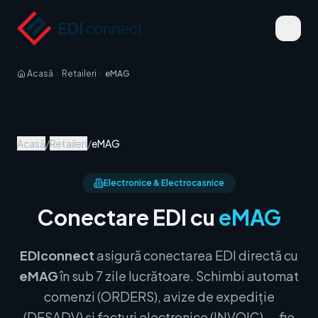
Acasă
Retaileri
eMAG
Acasă
/
Retaileri
/
eMAG
Electronice & Electrocasnice
Conectare EDI cu
eMAG
EDIconnect
asigură conectarea EDI directă cu
eMAG
în sub 7 zile lucrătoare. Schimbi automat
comenzi (ORDERS), avize de expediție
(DESADV) și facturi electronice (INVOIC) — fie