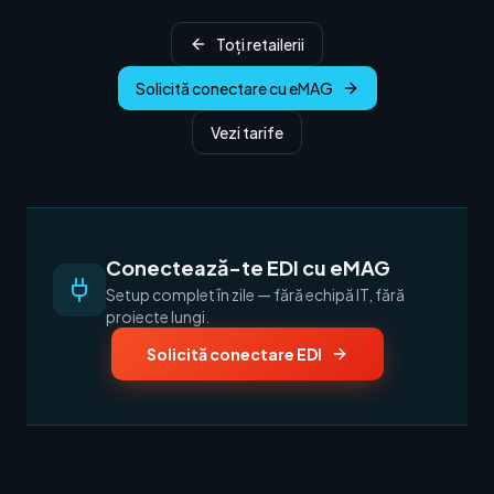
Toți retailerii
Solicită conectare cu eMAG
Vezi tarife
Conectează-te EDI cu eMAG
Setup complet în zile — fără echipă IT, fără
proiecte lungi.
Solicită conectare EDI