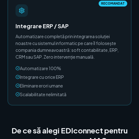
RECOMANDAT
Integrare ERP / SAP
Automatizare completă prin integrarea soluției
noastre cu sistemul informatic pe care îl folosește
compania dumneavoastră: soft contabilitate, ERP,
CRM sau SAP. Zero intervenție manuală.
Automatizare 100%
Integrare cu orice ERP
Eliminare erori umane
Scalabilitate nelimitată
De ce să alegi EDIconnect pentru