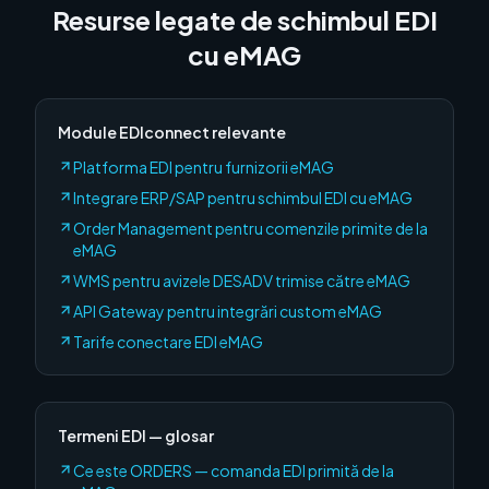
Resurse legate de schimbul EDI
cu
eMAG
Module EDIconnect relevante
Platforma EDI pentru furnizorii eMAG
Integrare ERP/SAP pentru schimbul EDI cu eMAG
Order Management pentru comenzile primite de la
eMAG
WMS pentru avizele DESADV trimise către eMAG
API Gateway pentru integrări custom eMAG
Tarife conectare EDI eMAG
Termeni EDI — glosar
Ce este ORDERS — comanda EDI primită de la