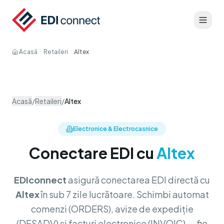
Acasă
Retaileri
Altex
Acasă
/
Retaileri
/
Altex
Electronice & Electrocasnice
Conectare EDI cu
Altex
EDIconnect
asigură conectarea EDI directă cu
Altex
în sub 7 zile lucrătoare. Schimbi automat
comenzi (ORDERS), avize de expediție
(DESADV) și facturi electronice (INVOIC) — fie