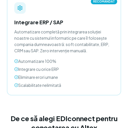
RECOMANDAT
Integrare ERP / SAP
Automatizare completă prin integrarea soluției
noastre cu sistemul informatic pe care îl folosește
compania dumneavoastră: soft contabilitate, ERP,
CRM sau SAP. Zero intervenție manuală.
Automatizare 100%
Integrare cu orice ERP
Eliminare erori umane
Scalabilitate nelimitată
De ce să alegi EDIconnect pentru
conectarea cu Altex