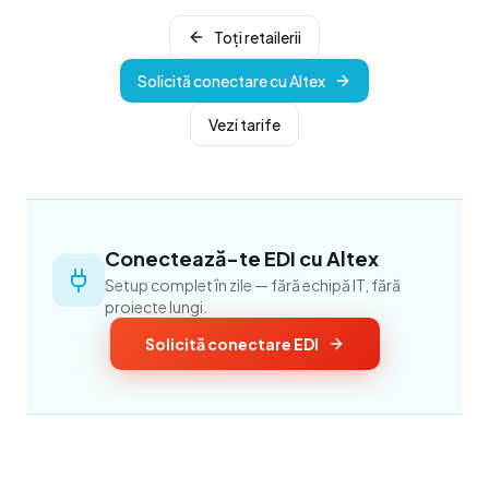
Toți retailerii
Solicită conectare cu Altex
Vezi tarife
Conectează-te EDI cu Altex
Setup complet în zile — fără echipă IT, fără
proiecte lungi.
Solicită conectare EDI