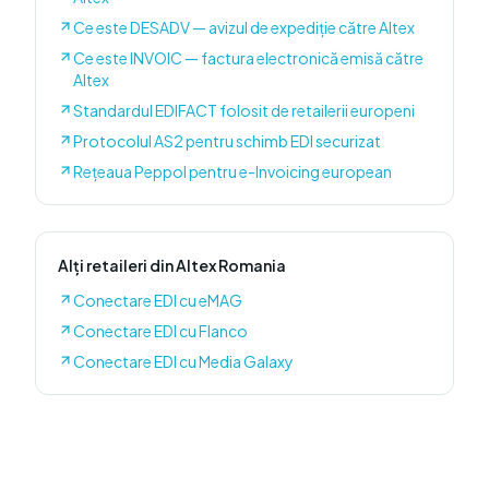
Ce este DESADV — avizul de expediție către Altex
Ce este INVOIC — factura electronică emisă către
Altex
Standardul EDIFACT folosit de retailerii europeni
Protocolul AS2 pentru schimb EDI securizat
Rețeaua Peppol pentru e-Invoicing european
Alți retaileri
din Altex Romania
Conectare EDI cu
eMAG
Conectare EDI cu
Flanco
Conectare EDI cu
Media Galaxy