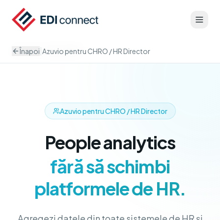
|
Înapoi
Azuvio pentru CHRO / HR Director
Acasă
Pentru CHRO
Azuvio pentru CHRO / HR Director
People analytics
fără să schimbi
platformele de HR.
Agregezi datele din toate sistemele de HR și