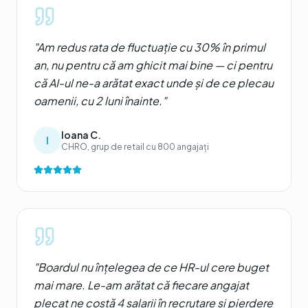
"
Am redus rata de fluctuație cu 30% în primul
an, nu pentru că am ghicit mai bine — ci pentru
că AI-ul ne-a arătat exact unde și de ce plecau
oamenii, cu 2 luni înainte.
"
Ioana C.
I
CHRO, grup de retail cu 800 angajați
"
Boardul nu înțelegea de ce HR-ul cere buget
mai mare. Le-am arătat că fiecare angajat
plecat ne costă 4 salarii în recrutare și pierdere