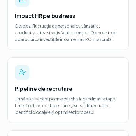
Impact HR pe business
Corelezi fluctuația de personal cu vânzările,
productivitatea și satisfacția clienților. Demonstrezi
boardului că investițiile în oameni au ROI măsurabil.
Pipeline de recrutare
Urmărești fiecare poziție deschisă: candidați, etape,
time-to-hire, cost-per-hire și sursă de recrutare.
Identifici blocajele și optimizezi procesul.