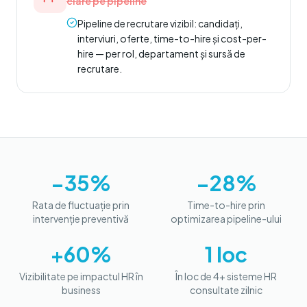
clare pe pipeline
Pipeline de recrutare vizibil: candidați,
interviuri, oferte, time-to-hire și cost-per-
hire — per rol, departament și sursă de
recrutare.
−35%
−28%
Rata de fluctuație prin
Time-to-hire prin
intervenție preventivă
optimizarea pipeline-ului
+60%
1 loc
Vizibilitate pe impactul HR în
În loc de 4+ sisteme HR
business
consultate zilnic