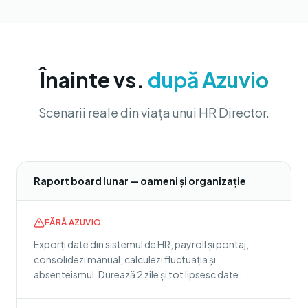
Înainte vs.
după Azuvio
Scenarii reale din viața unui HR Director.
Raport board lunar — oameni și organizație
FĂRĂ AZUVIO
Exporți date din sistemul de HR, payroll și pontaj,
consolidezi manual, calculezi fluctuația și
absenteismul. Durează 2 zile și tot lipsesc date.