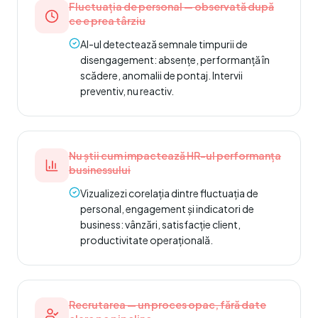
Fluctuația de personal — observată după
ce e prea târziu
AI-ul detectează semnale timpurii de
disengagement: absențe, performanță în
scădere, anomalii de pontaj. Intervii
preventiv, nu reactiv.
Nu știi cum impactează HR-ul performanța
businessului
Vizualizezi corelația dintre fluctuația de
personal, engagement și indicatori de
business: vânzări, satisfacție client,
productivitate operațională.
Recrutarea — un proces opac, fără date