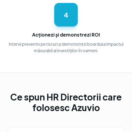
4
Acționezi și demonstrezi ROI
Intervii preventiv pe riscuri și demonstrezi boardului impactul
măsurabil al investițiilor în oameni.
Ce spun HR Directorii care
folosesc Azuvio