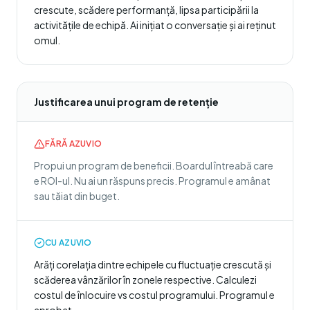
crescute, scădere performanță, lipsa participării la
activitățile de echipă. Ai inițiat o conversație și ai reținut
omul.
Justificarea unui program de retenție
FĂRĂ AZUVIO
Propui un program de beneficii. Boardul întreabă care
e ROI-ul. Nu ai un răspuns precis. Programul e amânat
sau tăiat din buget.
CU AZUVIO
Arăți corelația dintre echipele cu fluctuație crescută și
scăderea vânzărilor în zonele respective. Calculezi
costul de înlocuire vs costul programului. Programul e