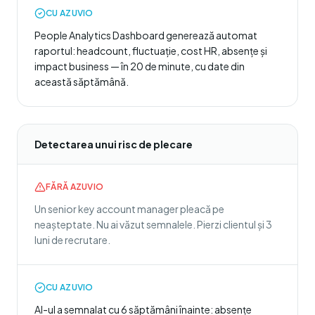
CU AZUVIO
People Analytics Dashboard generează automat
raportul: headcount, fluctuație, cost HR, absențe și
impact business — în 20 de minute, cu date din
această săptămână.
Detectarea unui risc de plecare
FĂRĂ AZUVIO
Un senior key account manager pleacă pe
neașteptate. Nu ai văzut semnalele. Pierzi clientul și 3
luni de recrutare.
CU AZUVIO
AI-ul a semnalat cu 6 săptămâni înainte: absențe