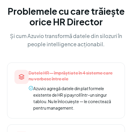
Problemele cu care trăiește
orice HR Director
Și cum Azuvio transformă datele din silozuri în
people intelligence acționabil.
Datele HR — împrăștiate în 4 sisteme care
nu vorbesc între ele
Azuvio agregă datele din platformele
existente de HR și payroll într-un singur
tablou. Nu le înlocuiește — le conectează
pentru management.