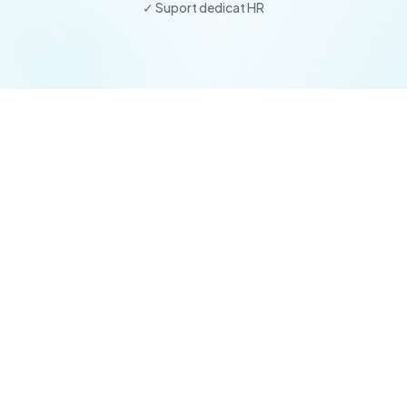
✓ Suport dedicat HR