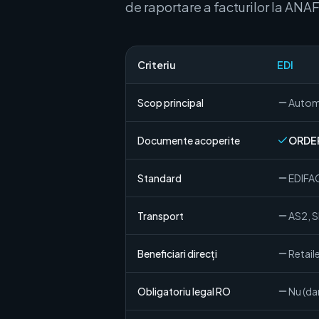
de raportare a facturilor la ANA
Criteriu
EDI
Scop principal
Automa
Documente acoperite
ORDER
Standard
EDIFA
Transport
AS2, S
Beneficiari direcți
Retaile
Obligatoriu legal RO
Nu (dar