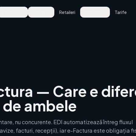
Produse
Soluții
Retaileri
Industrii
Tarife
ctura — Care e difer
e de ambele
tare, nu concurente. EDI automatizează întreg fluxul
avize, facturi, recepții), iar e-Factura este obligația fi