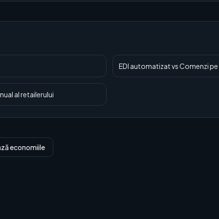
EDI automatizat
vs
Comenzi pe 
al al retailerului
ază economiile