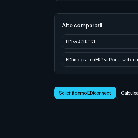
Alte comparații
EDI
vs
API REST
EDI integrat cu ERP
vs
Portal web manu
Solicită demo EDIconnect
Calcule