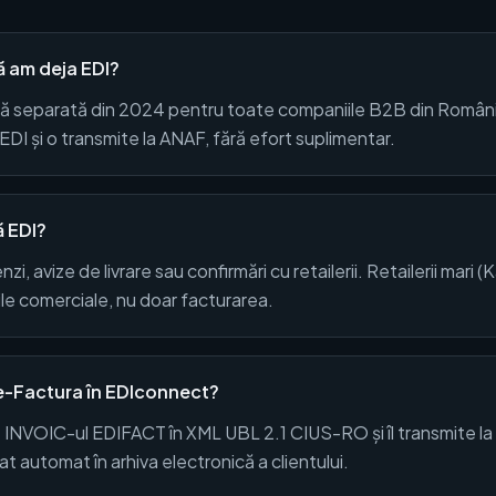
ă am deja EDI?
cală separată din 2024 pentru toate companiile B2B din Româ
I și o transmite la ANAF, fără efort suplimentar.
ă EDI?
, avize de livrare sau confirmări cu retailerii. Retailerii mari 
ile comerciale, nu doar facturarea.
e-Factura în EDIconnect?
INVOIC-ul EDIFACT în XML UBL 2.1 CIUS-RO și îl transmite 
 automat în arhiva electronică a clientului.