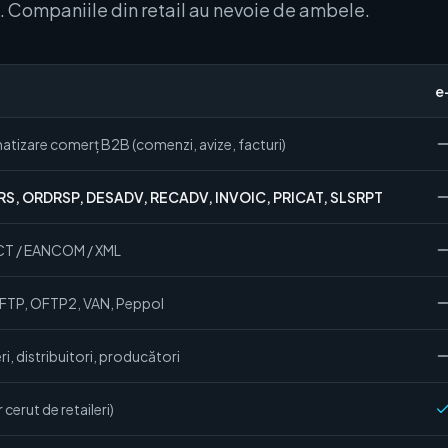
F. Companiile din retail au nevoie de ambele.
e
tizare comerț B2B (comenzi, avize, facturi)
S, ORDRSP, DESADV, RECADV, INVOIC, PRICAT, SLSRPT
CT / EANCOM / XML
FTP, OFTP2, VAN, Peppol
ri, distribuitori, producători
 cerut de retaileri)