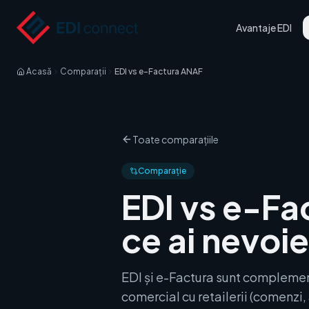
Avantaje EDI
Acasă
Comparații
EDI vs e-Factura ANAF
Toate comparațiile
Comparație
EDI vs e-Fa
ce ai nevoi
EDI și e-Factura sunt complemen
comercial cu retailerii (comenzi, 