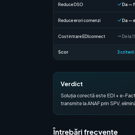
Reduce DSO
Da — 
Reduce erori comenzi
Da — 
Cost intrare EDIconnect
De la 
Scor
3
criteri
Verdict
Soluția corectă este EDI + e-Fac
transmite la ANAF prin SPV, elimin
Întrebări frecvente