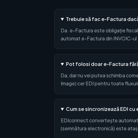
Trebuie să fac e-Factura dac
Da. e-Factura este obligație fis
automat e-Factura din INVOIC-ul ED
Pot folosi doar e-Factura făr
Da, dar nu vei putea schimba comenzi
Image) cer EDI pentru toate fluxur
Cum se sincronizează EDI cu 
EDIconnect convertește automat 
(semnătura electronică) este atașat