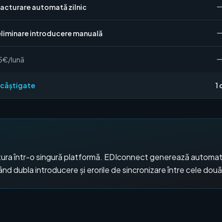
facturare automată zilnic
eliminare introducere manuală
15€/lună
i câștigate
1
tura într-o singură platformă. EDIconnect generează automat 
ând dubla introducere și erorile de sincronizare între cele dou