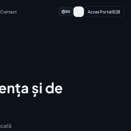
Contact
Acces Portal B2B
EN
ența și de
scală