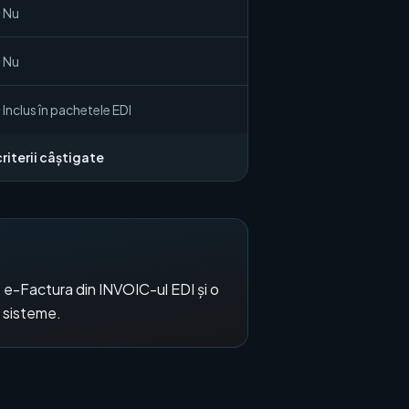
Nu
Nu
Inclus în pachetele EDI
criterii câștigate
e-Factura din INVOIC-ul EDI și o
ă sisteme.