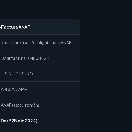
-Factura ANAF
Raportare fiscală obligatorie la ANAF
Doar factura (XML UBL 2.1)
UBL 2.1 CIUS-RO
API SPV ANAF
ANAF (statul român)
Da (B2B din 2024)