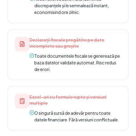
discrepanțele și le semnalează instant,
economisind ore zilnic.
Declarații fiscale pregătite pe date
incomplete sau greșite
Toate documentele fiscale se generează pe
baza datelor validate automat. Risc redus
de erori.
Excel-uri cu formule rupte și versiuni
multiple
O singură sursă de adevăr pentru toate
datele financiare. Fără versiuni conflictuale.