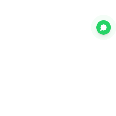
Sună acum
Solicită demo gratuit
Citește și
Platforma EDI
Explorează platforma completă