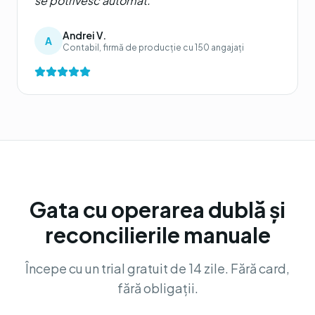
se potrivesc automat.
"
Andrei V.
A
Contabil, firmă de producție cu 150 angajați
Gata cu operarea dublă și
reconcilierile manuale
Începe cu un trial gratuit de 14 zile. Fără card,
fără obligații.