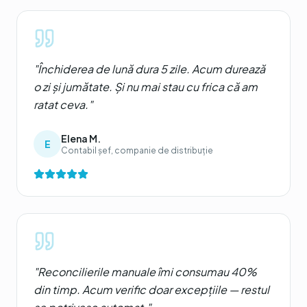
"
Închiderea de lună dura 5 zile. Acum durează
o zi și jumătate. Și nu mai stau cu frica că am
ratat ceva.
"
Elena M.
E
Contabil șef, companie de distribuție
"
Reconcilierile manuale îmi consumau 40%
din timp. Acum verific doar excepțiile — restul