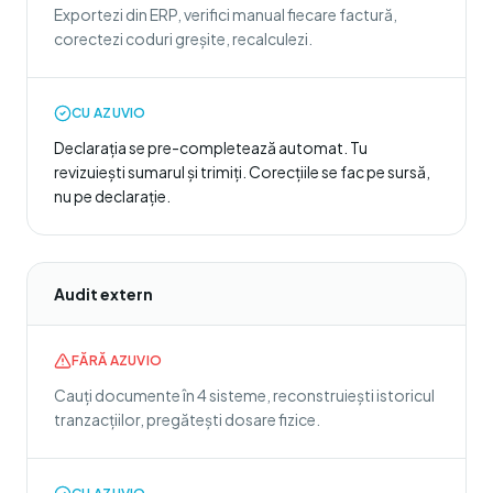
Exportezi din ERP, verifici manual fiecare factură,
corectezi coduri greșite, recalculezi.
CU AZUVIO
Declarația se pre-completează automat. Tu
revizuiești sumarul și trimiți. Corecțiile se fac pe sursă,
nu pe declarație.
Audit extern
FĂRĂ AZUVIO
Cauți documente în 4 sisteme, reconstruiești istoricul
tranzacțiilor, pregătești dosare fizice.