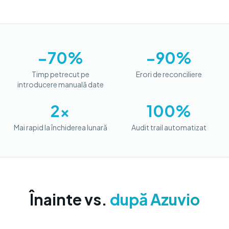
−70%
−90%
Timp petrecut pe
Erori de reconciliere
introducere manuală date
2x
100%
Mai rapid la închiderea lunară
Audit trail automatizat
Înainte vs.
după Azuvio