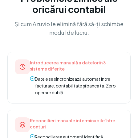
oricărui contabil
Și cum Azuvio le elimină fără să-ți schimbe
modul de lucru.
Introducerea manuală a datelor în 3
sisteme diferite
Datele se sincronizează automat între
facturare, contabilitate și banca ta. Zero
operare dublă.
Reconcilieri manuale interminabile între
conturi
Reconcilierea automată identifică