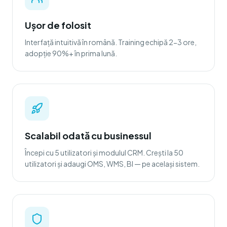
Ușor de folosit
Interfață intuitivă în română. Training echipă 2-3 ore,
adopție 90%+ în prima lună.
Scalabil odată cu businessul
Începi cu 5 utilizatori și modulul CRM. Crești la 50
utilizatori și adaugi OMS, WMS, BI — pe același sistem.