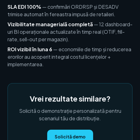
SLA EDI 100%
— confirmări ORDRSP și DESADV
trimise automat în fereastra impusă de retaileri.
Vizibilitate managerială completă
— 12 dashboard-
uri BI operaționale actualizate în timp real (OTIF, fill-
rate, sell-out per magazin).
ROI vizibil în luna 6
— economiile de timp și reducerea
erorilor au acoperit integral costul licențelor +
implementarea.
Vrei rezultate similare?
Solicită o demonstrație personalizată pentru
scenariul tău de distribuție.
Solicită demo