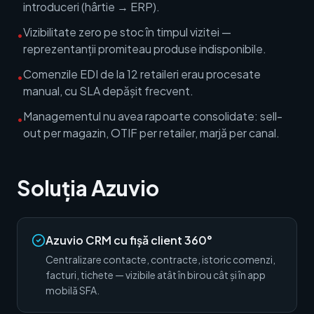
introduceri (hârtie → ERP).
Vizibilitate zero pe stoc în timpul vizitei —
•
reprezentanții promiteau produse indisponibile.
Comenzile EDI de la 12 retaileri erau procesate
•
manual, cu SLA depășit frecvent.
Managementul nu avea rapoarte consolidate: sell-
•
out per magazin, OTIF per retailer, marjă per canal.
Soluția Azuvio
Azuvio CRM cu fișă client 360°
Centralizare contacte, contracte, istoric comenzi,
facturi, tichete — vizibile atât în birou cât și în app
mobilă SFA.