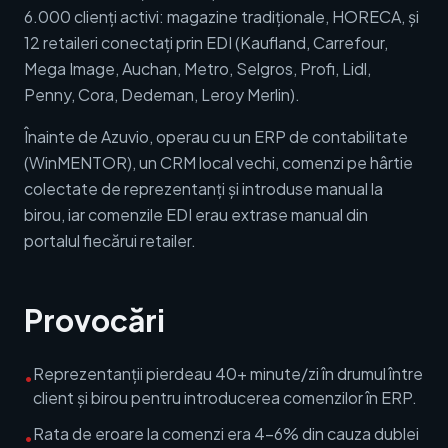
6.000 clienți activi: magazine tradiționale, HORECA, și
12 retaileri conectați prin EDI (Kaufland, Carrefour,
Mega Image, Auchan, Metro, Selgros, Profi, Lidl,
Penny, Cora, Dedeman, Leroy Merlin).
Înainte de Azuvio, operau cu un ERP de contabilitate
(WinMENTOR), un CRM local vechi, comenzi pe hârtie
colectate de reprezentanți și introduse manual la
birou, iar comenzile EDI erau extrase manual din
portalul fiecărui retailer.
Provocări
Reprezentanții pierdeau 40+ minute/zi în drumul între
•
client și birou pentru introducerea comenzilor în ERP.
Rata de eroare la comenzi era 4-6% din cauza dublei
•