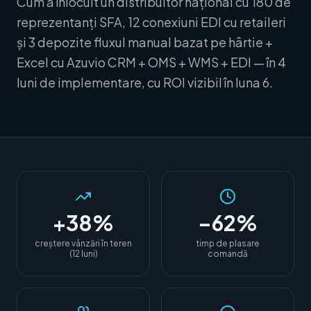
Cum a înlocuit un distribuitor național cu 180 de
reprezentanți SFA, 12 conexiuni EDI cu retaileri
și 3 depozite fluxul manual bazat pe hârtie +
Excel cu Azuvio CRM + OMS + WMS + EDI — în 4
luni de implementare, cu ROI vizibil în luna 6.
+38%
–62%
creștere vânzări în teren
timp de plasare
(12 luni)
comandă