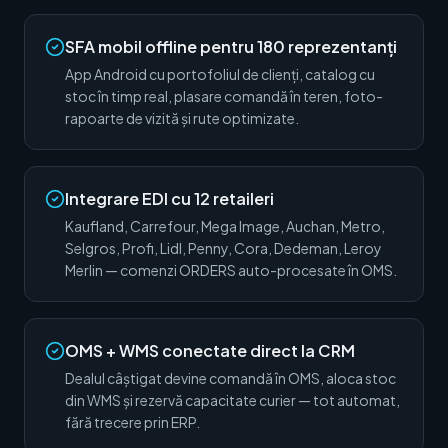
SFA mobil offline pentru 180 reprezentanți
App Android cu portofoliul de clienți, catalog cu
stoc în timp real, plasare comandă în teren, foto-
rapoarte de vizită și rute optimizate.
Integrare EDI cu 12 retaileri
Kaufland, Carrefour, Mega Image, Auchan, Metro,
Selgros, Profi, Lidl, Penny, Cora, Dedeman, Leroy
Merlin — comenzi ORDERS auto-procesate în OMS.
OMS + WMS conectate direct la CRM
Dealul câștigat devine comandă în OMS, aloca stoc
din WMS și rezervă capacitate curier — tot automat,
fără trecere prin ERP.