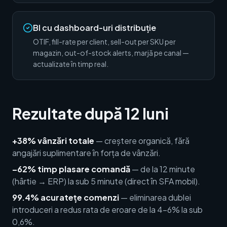
BI cu dashboard-uri distribuție
OTIF, fill-rate per client, sell-out per SKU per
magazin, out-of-stock alerts, marjă pe canal —
actualizate în timp real.
Rezultate după 12 luni
+38% vânzări totale
— creștere organică, fără
angajări suplimentare în forța de vânzări.
–62% timp plasare comandă
— de la 12 minute
(hârtie → ERP) la sub 5 minute (direct în SFA mobil).
99.4% acuratețe comenzi
— eliminarea dublei
introduceri a redus rata de eroare de la 4-6% la sub
0,6%.