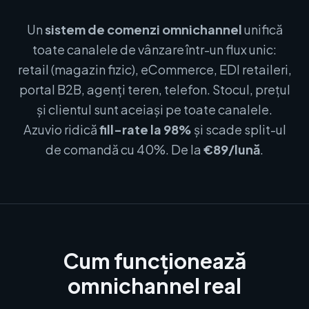
Un
sistem de comenzi omnichannel
unifică
toate canalele de vânzare într-un flux unic:
retail (magazin fizic), eCommerce, EDI retaileri,
portal B2B, agenți teren, telefon. Stocul, prețul
și clientul sunt aceiași pe toate canalele.
Azuvio ridică
fill-rate la 98%
și scade split-ul
de comandă cu 40%. De la
€89/lună
.
Cum funcționează
omnichannel real