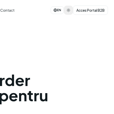
Contact
Acces Portal B2B
EN
rder
pentru