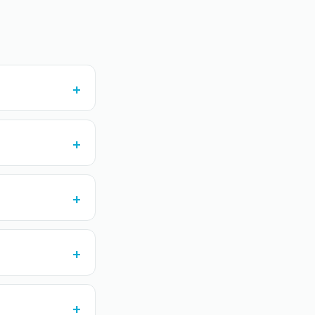
+
+
+
+
+