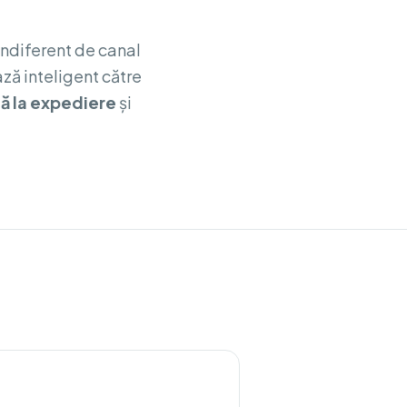
ndiferent de canal
ază inteligent către
ă la expediere
și