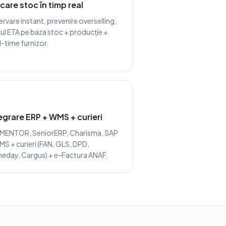
care stoc în timp real
rvare instant, prevenire overselling,
cul ETA pe baza stoc + producție +
-time furnizor.
egrare ERP + WMS + curieri
MENTOR, SeniorERP, Charisma, SAP
MS + curieri (FAN, GLS, DPD,
eday, Cargus) + e-Factura ANAF.