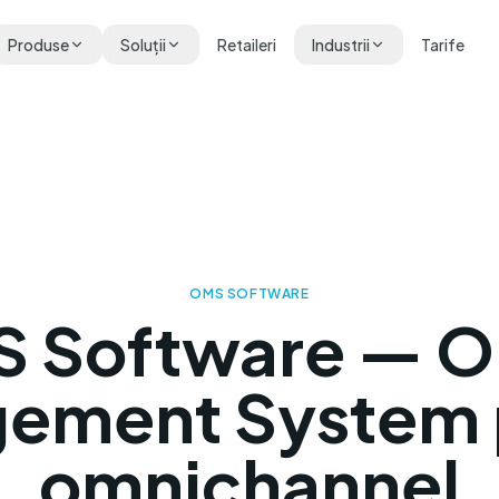
Produse
Soluții
Retaileri
Industrii
Tarife
OMS SOFTWARE
 Software — O
ement System 
omnichannel