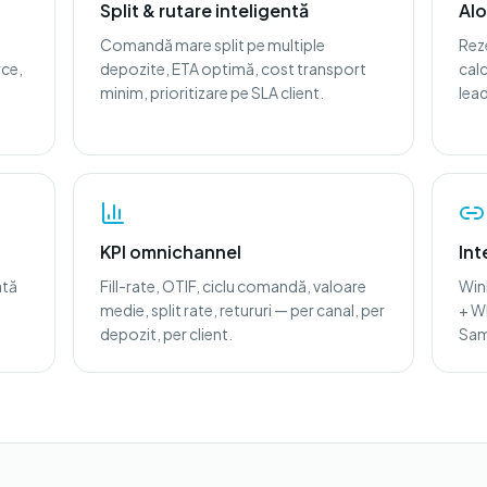
Split & rutare inteligentă
Alo
Comandă mare split pe multiple
Reze
ce,
depozite, ETA optimă, cost transport
cal
minim, prioritizare pe SLA client.
lead
KPI omnichannel
Int
ată
Fill-rate, OTIF, ciclu comandă, valoare
Win
medie, split rate, retururi — per canal, per
+ W
depozit, per client.
Sam