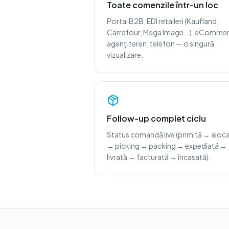
Toate comenzile într-un loc
Portal B2B, EDI retaileri (Kaufland,
Carrefour, Mega Image...), eCommer
agenți teren, telefon — o singură
vizualizare.
Follow-up complet ciclu
Status comandă live (primită → aloc
→ picking → packing → expediată →
livrată → facturată → încasată).