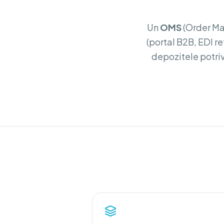
Un
OMS
(Order Ma
(portal B2B, EDI re
depozitele potri