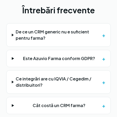
Întrebări frecvente
De ce un CRM generic nu e suficient
+
pentru farma?
+
Este Azuvio Farma conform GDPR?
Ce integrări are cu IQVIA / Cegedim /
+
distribuitori?
+
Cât costă un CRM farma?