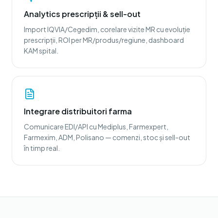
Analytics prescripții & sell-out
Import IQVIA/Cegedim, corelare vizite MR cu evoluție
prescripții, ROI per MR/produs/regiune, dashboard
KAM spital.
Integrare distribuitori farma
Comunicare EDI/API cu Mediplus, Farmexpert,
Farmexim, ADM, Polisano — comenzi, stoc și sell-out
în timp real.