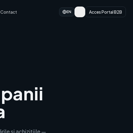
Contact
Acces Portal B2B
EN
panii
a
le și achizițiile —