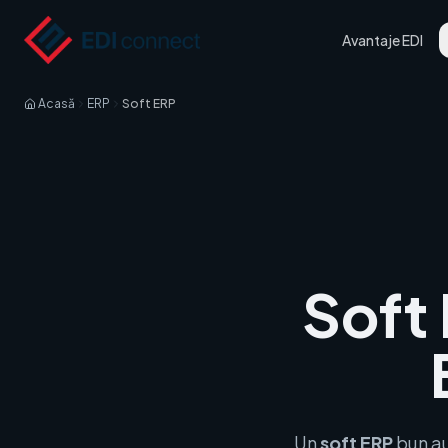
Avantaje EDI
Acasă
ERP
Soft ERP
Soft
Un
soft ERP
bun au