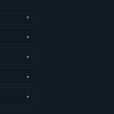
+
+
+
+
+