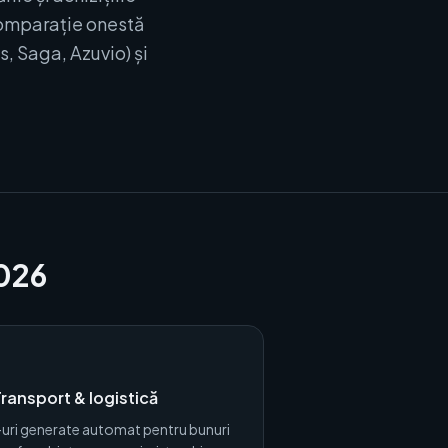
Comparație onestă
, Saga, Azuvio) și
2026
ransport & logistică
-uri generate automat pentru bunuri