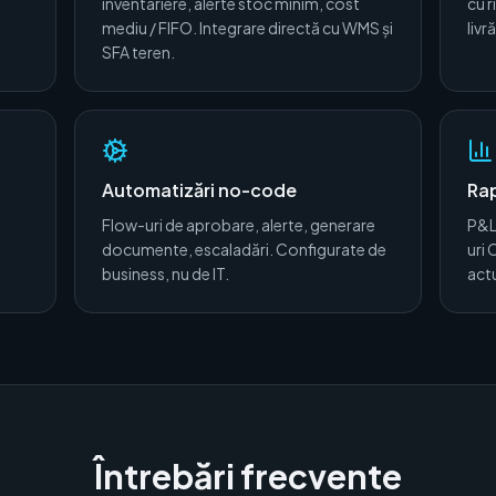
inventariere, alerte stoc minim, cost
cu r
mediu / FIFO. Integrare directă cu WMS și
livr
SFA teren.
Automatizări no-code
Ra
Flow-uri de aprobare, alerte, generare
P&L
i
documente, escaladări. Configurate de
uri
business, nu de IT.
actu
Întrebări frecvente