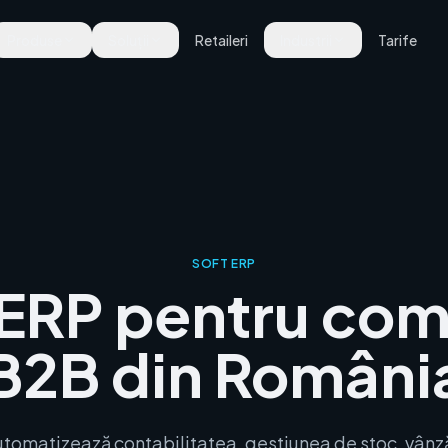
Produse
Soluții
Retaileri
Industrii
Tarife
SOFT ERP
 ERP pentru com
B2B din Români
tomatizează contabilitatea, gestiunea de stoc, vânzări