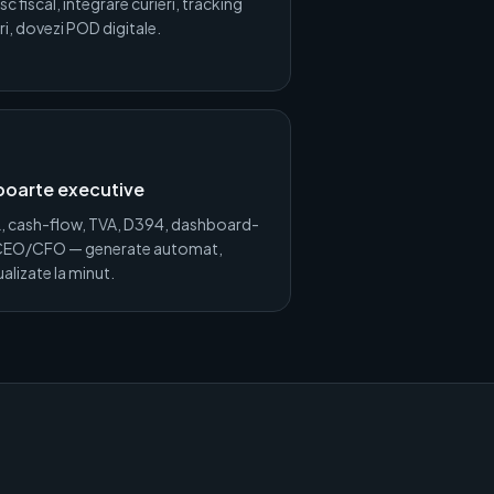
isc fiscal, integrare curieri, tracking
ări, dovezi POD digitale.
poarte executive
, cash-flow, TVA, D394, dashboard-
 CEO/CFO — generate automat,
alizate la minut.