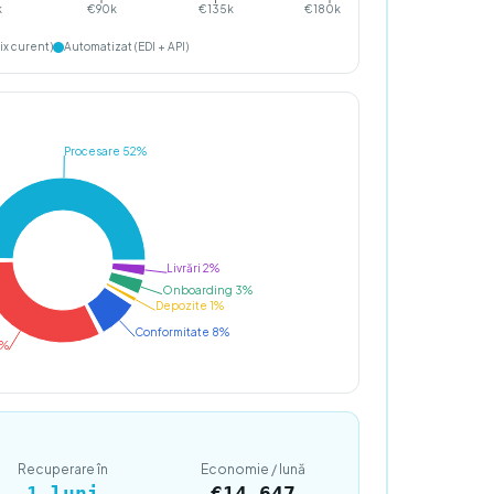
k
€90k
€135k
€180k
ix curent)
Automatizat (EDI + API)
Procesare 52%
Livrări 2%
Onboarding 3%
Depozite 1%
Conformitate 8%
4%
Recuperare în
Economie / lună
1
luni
€
14.647