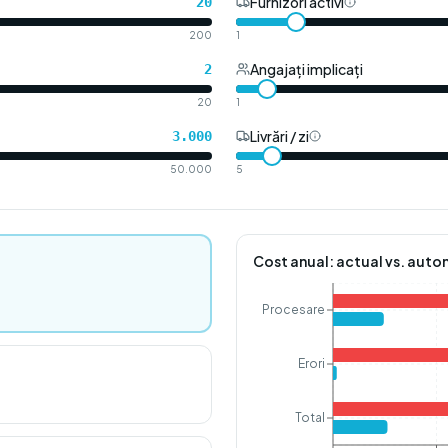
Furnizori activi
20
200
1
Angajați implicați
2
20
1
Livrări / zi
3.000
50.000
5
Cost anual: actual vs. aut
Procesare
Erori
Total