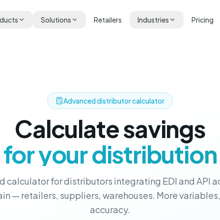
ducts
Solutions
Retailers
Industries
Pricing
Advanced distributor calculator
Calculate savings
for your distribution
 calculator for distributors integrating EDI and API ac
in — retailers, suppliers, warehouses. More variabl
accuracy.