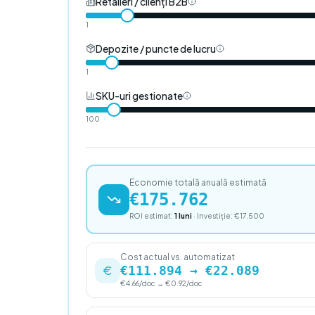
Retaileri / clienți B2B
1
Depozite / puncte de lucru
1
SKU-uri gestionate
100
Economie totală anuală estimată
€
175.762
ROI estimat:
1
luni
· Investiție: €
17.500
Cost actual vs. automatizat
€111.894 → €22.089
€4.66/doc → €0.92/doc