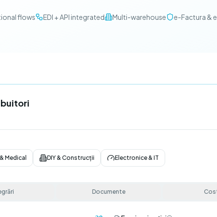
tional flows
EDI + API integrated
Multi-warehouse
e-Factura & 
buitori
& Medical
DIY & Construcții
Electronice & IT
egrări
Documente
Cost