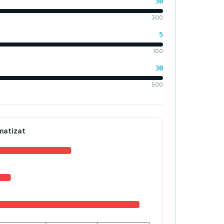
30
300
5
100
30
500
omatizat