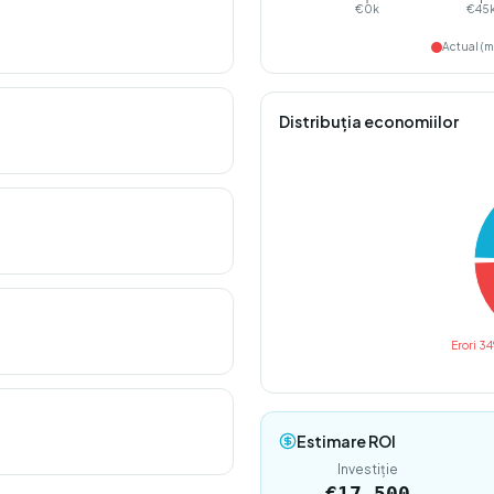
€0k
€45
Actual (m
Distribuția economiilor
Erori 3
Estimare ROI
Investiție
€
17.500