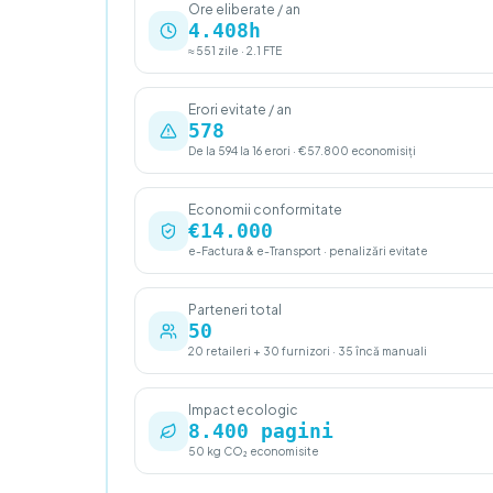
Ore eliberate / an
4.408h
≈ 551 zile · 2.1 FTE
Erori evitate / an
578
De la 594 la 16 erori · €57.800 economisiți
Economii conformitate
€14.000
e-Factura & e-Transport · penalizări evitate
Parteneri total
50
20 retaileri + 30 furnizori · 35 încă manuali
Impact ecologic
8.400 pagini
50 kg CO₂ economisite