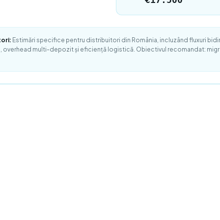
ori:
Estimări specifice pentru distribuitori din România, incluzând fluxuri bidire
), overhead multi-depozit și eficiență logistică. Obiectivul recomandat: mi