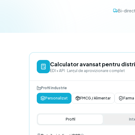
Bi-direc
Calculator avansat pentru distri
EDI + API · Lanțul de aprovizionare complet
Profil industrie
Personalizat
FMCG / Alimentar
Farma 
Profil
Int