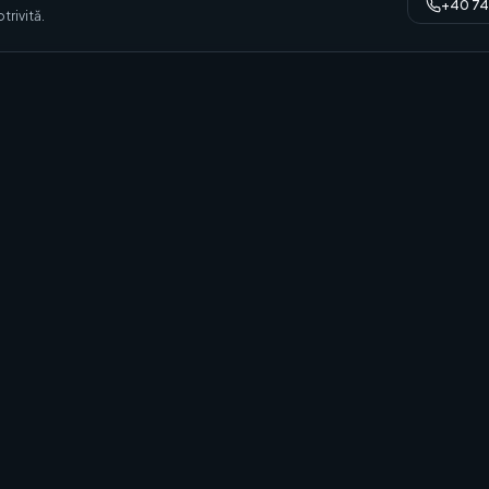
+40 74
trivită.