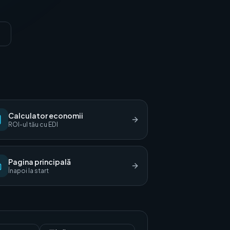
Calculator economii
ROI-ul tău cu EDI
Pagina principală
Înapoi la start