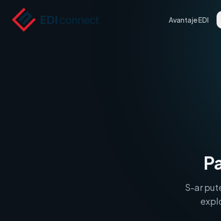
Avantaje EDI
Pa
S-ar pute
explo