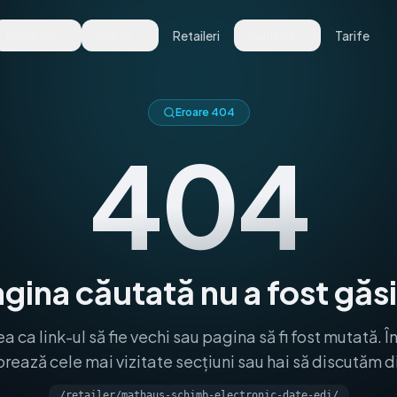
Produse
Soluții
Retaileri
Industrii
Tarife
Eroare 404
404
gina căutată nu a fost găs
a ca link-ul să fie vechi sau pagina să fi fost mutată. Î
rează cele mai vizitate secțiuni sau hai să discutăm d
/retailer/mathaus-schimb-electronic-date-edi/