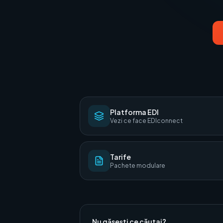
Platforma EDI
Vezi ce face EDIconnect
Tarife
Pachete modulare
Nu găsești ce căutai?