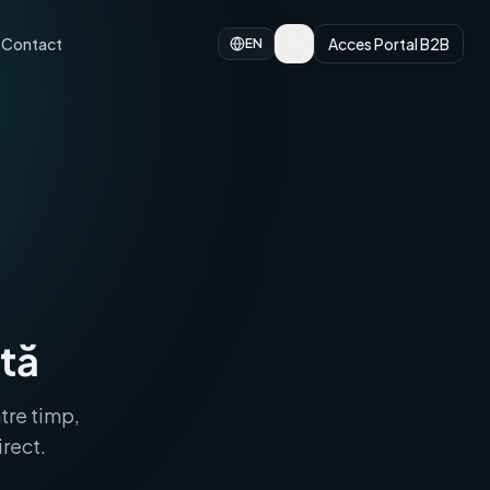
Contact
Acces Portal B2B
EN
ită
ntre timp,
irect.