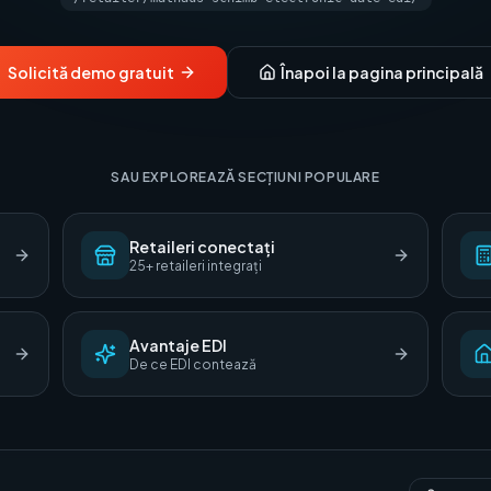
Solicită demo gratuit
Înapoi la pagina principală
SAU EXPLOREAZĂ SECȚIUNI POPULARE
Retaileri conectați
25+ retaileri integrați
Avantaje EDI
De ce EDI contează