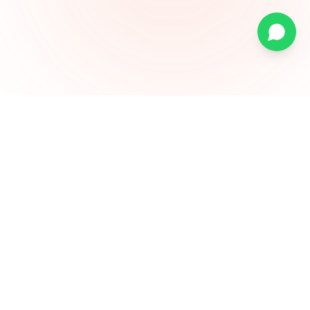
Sună acum
Solicită demo gratuit
Citește și
Platforma EDI
Explorează platforma completă
Avantaje EDI
De ce ai nevoie de EDI