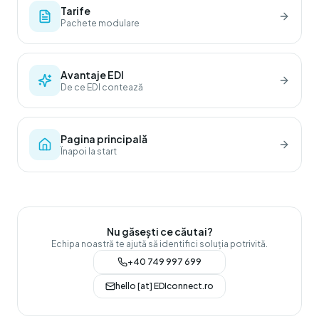
Tarife
Pachete modulare
Avantaje EDI
De ce EDI contează
Pagina principală
Înapoi la start
Nu găsești ce căutai?
Echipa noastră te ajută să identifici soluția potrivită.
+40 749 997 699
hello [at] EDIconnect.ro