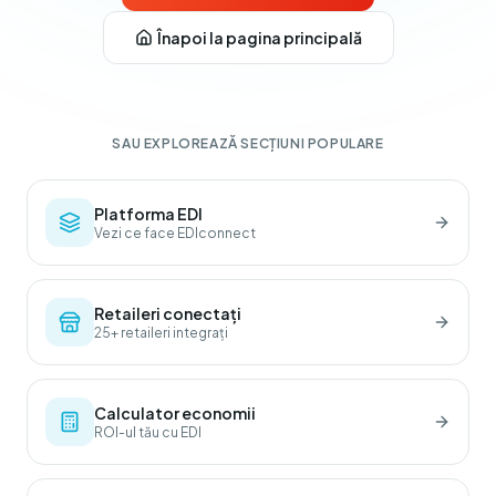
Înapoi la pagina principală
SAU EXPLOREAZĂ SECȚIUNI POPULARE
Platforma EDI
Vezi ce face EDIconnect
Retaileri conectați
25+ retaileri integrați
Calculator economii
ROI-ul tău cu EDI