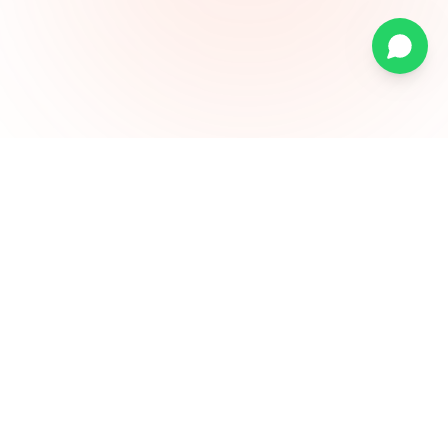
Sună acum
Solicită demo gratuit
Citește și
Platforma EDI
Explorează platforma completă
Avantaje EDI
De ce ai nevoie de EDI