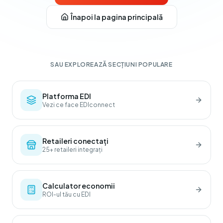
Înapoi la pagina principală
SAU EXPLOREAZĂ SECȚIUNI POPULARE
Platforma EDI
Vezi ce face EDIconnect
Retaileri conectați
25+ retaileri integrați
Calculator economii
ROI-ul tău cu EDI