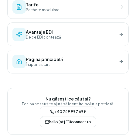
Tarife
Pachete modulare
Avantaje EDI
De ce EDI contează
Pagina principală
Înapoi la start
Nu găsești ce căutai?
Echipa noastră te ajută să identifici soluția potrivită.
+40 749 997 699
hello [at] EDIconnect.ro